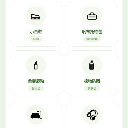
👟
👜
小白鞋
帆布托特包
鞋帽
箱包皮具
💄
🧴
柔雾唇釉
植物防晒
化妆品
护肤品
🛋️
🎧