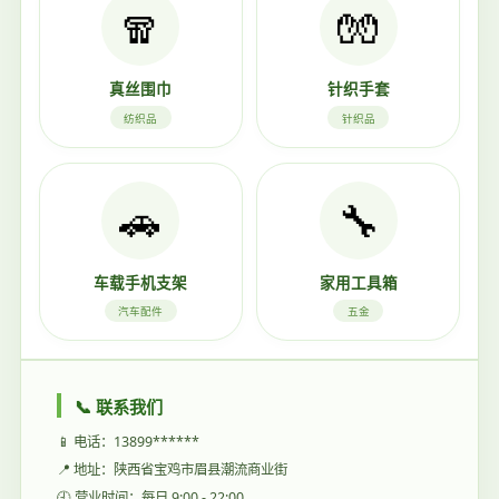
🧣
🧤
真丝围巾
针织手套
纺织品
针织品
🚗
🔧
车载手机支架
家用工具箱
汽车配件
五金
📞 联系我们
📱 电话：13899******
📍 地址：陕西省宝鸡市眉县潮流商业街
🕘 营业时间：每日 9:00 - 22:00