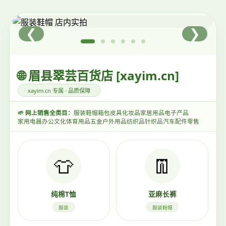
❮
❯
🌐 眉县翠芸百货店 [xayim.cn]
xayim.cn 专属 · 品质保障
🌱 网上销售全类目：
服装鞋帽
箱包皮具
化妆品
家居用品
电子产品
家用电器
办公文化体育用品
五金
户外用品
纺织品
针织品
汽车配件零售
👕
👖
纯棉T恤
亚麻长裤
服装
服装鞋帽